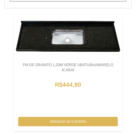
PIA DE GRANITO 1,20M VERDE UBATUBA/AMARELO
ICARAÍ
R$444,90