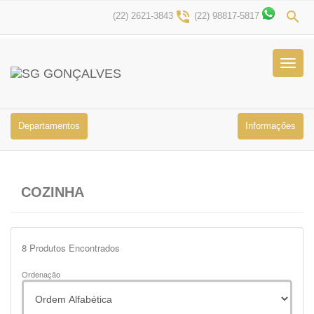
phone_in_talk
search
(22) 2621-3843
(22) 98817-5817
Menu
Princip
Departamentos
Informaçőes
COZINHA
8
Produtos Encontrados
Ordenação