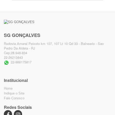
SG GONÇALVES
Rodovia Amaral Peixoto km 107, 107 Lt 10 Qd 33 - Balneario - Sao
Pedro Da Aldeia - RJ
Cep:28.948-834
22-26213843
22-988175817
Institucional
Home
Indique o Site
Fale Conosco
Redes Sociais