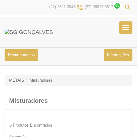
phone_in_talk
search
(22) 2621-3843
(22) 98817-5817
Menu
Princip
Departamentos
Informaçőes
Misturadores
METAIS
Misturadores
0
Produtos Encontrados
Ordenação